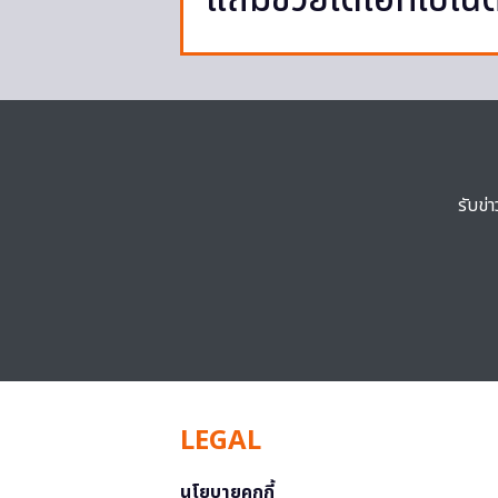
แถมช่วยไดเอทไปในต
รับข่
LEGAL
นโยบายคุกกี้