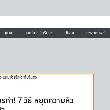
ดูดวง
วอลเปเปอร์เสริมดวง
วัดสวย
บทสวดมนต์
วรทำ! 7 วิธี หยุดความหิว