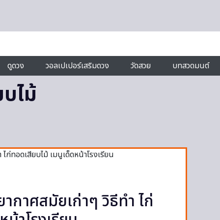
ดูดวง
วอลเปเปอร์เสริมดวง
วัดสวย
บทสวดมนต์
ยบไม้
ากาศสมัยเก่าๆ วิธีทำ ไก่