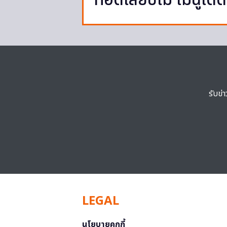
ทอดเสียบไม้ เมนูเด็
รับข่
LEGAL
นโยบายคุกกี้