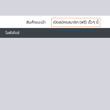
สินค้าแนะนำ
เปิดสมัครสมาชิก (ฟรี) เร็วๆ นี้
ไลฟ์สไตล์