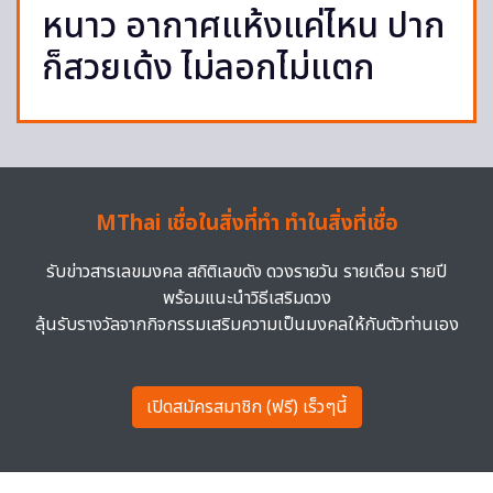
หนาว อากาศแห้งแค่ไหน ปาก
ก็สวยเด้ง ไม่ลอกไม่แตก
MThai เชื่อในสิ่งที่ทำ ทำในสิ่งที่เชื่อ
รับข่าวสารเลขมงคล สถิติเลขดัง ดวงรายวัน รายเดือน รายปี
พร้อมแนะนำวิธีเสริมดวง
ลุ้นรับรางวัลจากกิจกรรมเสริมความเป็นมงคลให้กับตัวท่านเอง
เปิดสมัครสมาชิก (ฟรี) เร็วๆนี้