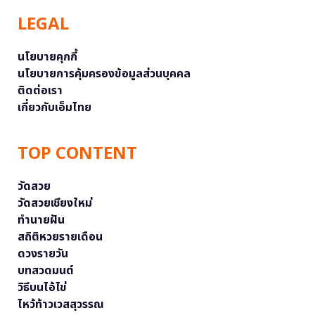
LEGAL
นโยบายคุกกี้
นโยบายการคุ้มครองข้อมูลส่วนบุคคล
ติดต่อเรา
เกี่ยวกับเอ็มไทย
TOP CONTENT
วัดสวย
วัดสวยเชียงใหม่
ทำนายฝัน
สถิติหวยรายเดือน
ดวงรายวัน
บทสวดมนต์
วิธีบนไอ้ไข่
ไหว้ท้าวเวสสุวรรณ