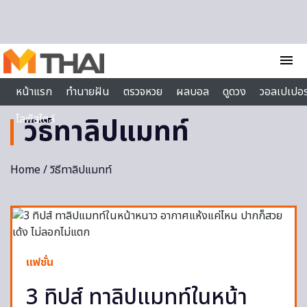
Skip to content
menu
หน้าแรก
ทำนายฝัน
ตรวจหวย
ผลบอล
ดูดวง
วอลเปเปอร
ไลฟ์สไตล์
วิธีทาลิปแมทท์
Home
/ วิธีทาลิปแมทท์
แฟชั่น
3 ทิปส์ ทาลิปแมทท์ในหน้า