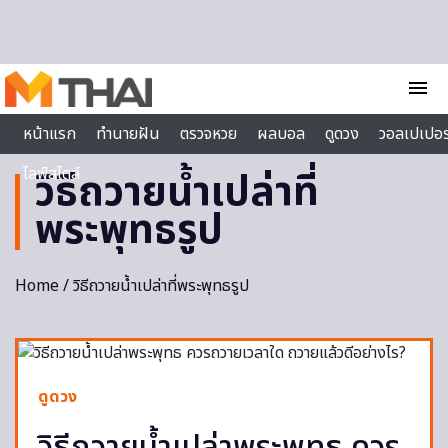
Skip to content
menu
หน้าแรก
ทำนายฝัน
ตรวจหวย
ผลบอล
ดูดวง
วอลเปเปอร
ไลฟ์สไตล์
วิธีถวายน้ำเปล่าที่
พระพุทธรูป
Home
/ วิธีถวายน้ำเปล่าที่พระพุทธรูป
ดูดวง