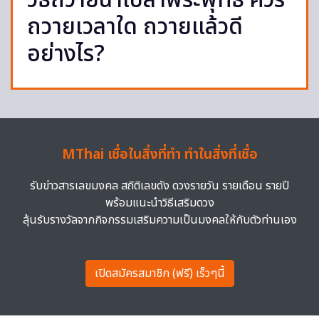
วิธีถวายน้ำเปล่าพระพุทธ ควร
ถวายเวลาใด ถวายแล้วดี
อย่างไร?
MThai เชื่อในสิ่งที่ทำ ทำในสิ่งที่เชื่อ
รับข่าวสารเลขมงคล สถิติเลขดัง ดวงรายวัน รายเดือน รายปี
พร้อมแนะนำวิธีเสริมดวง
ลุ้นรับรางวัลจากกิจกรรมเสริมความเป็นมงคลให้กับตัวท่านเอง
เปิดสมัครสมาชิก (ฟรี) เร็วๆนี้