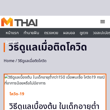
Skip to content
menu
หน้าแรก
ทำนายฝัน
ตรวจหวย
ผลบอล
ดูดวง
วอลเปเปอร
ไลฟ์สไตล์
วิธีดูแลเมื่อติดโควิด
Home
/ วิธีดูแลเมื่อติดโควิด
โควิด-19
วิธีดูแลเบื้องต้น ในเด็กอายุต่ำ