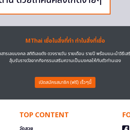
ด้าน ด้วยเทคนิคสังเกตง่ายๆ
MThai เชื่อในสิ่งที่ทำ ทำในสิ่งที่เชื่อ
าวสารเลขมงคล สถิติเลขดัง ดวงรายวัน รายเดือน รายปี พร้อมแนะนำวิธีเส
ลุ้นรับรางวัลจากกิจกรรมเสริมความเป็นมงคลให้กับตัวท่านเอง
เปิดสมัครสมาชิก (ฟรี) เร็วๆนี้
TOP CONTENT
F
วัดสวย