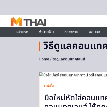
Skip to content
หน้าแรก
ทำนายฝัน
ตรวจหวย
ผลบอล
วิธีดูแลคอนแทค
Home
/ วิธีดูแลคอนแทคเลนส์
แฟชั่น
มือใหม่หัดใส่คอนแทคม