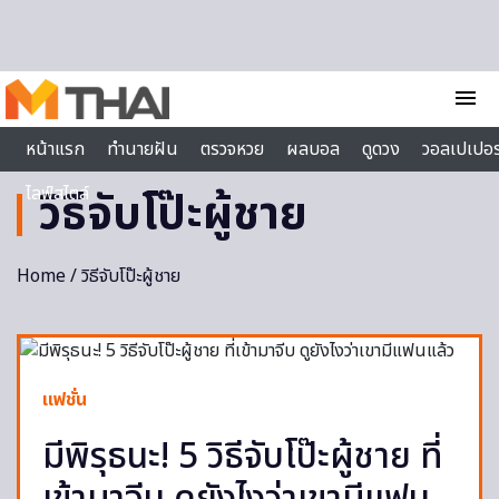
Skip to content
menu
หน้าแรก
ทำนายฝัน
ตรวจหวย
ผลบอล
ดูดวง
วอลเปเปอร
ไลฟ์สไตล์
วิธีจับโป๊ะผู้ชาย
Home
/ วิธีจับโป๊ะผู้ชาย
แฟชั่น
มีพิรุธนะ! 5 วิธีจับโป๊ะผู้ชาย ที่