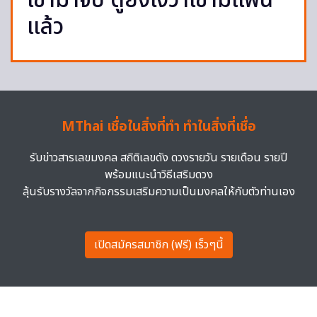
เข้ามาจีบ ดูยังไงว่าเขามีแฟน
แล้ว
MThai เชื่อในสิ่งที่ทำ ทำในสิ่งที่เชื่อ
รับข่าวสารเลขมงคล สถิติเลขดัง ดวงรายวัน รายเดือน รายปี
พร้อมแนะนำวิธีเสริมดวง
ลุ้นรับรางวัลจากกิจกรรมเสริมความเป็นมงคลให้กับตัวท่านเอง
เปิดสมัครสมาชิก (ฟรี) เร็วๆนี้