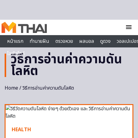
Skip to content
menu
หน้าแรก
ทำนายฝัน
ตรวจหวย
ผลบอล
ดูดวง
วอลเปเปอร
ไลฟ์สไตล์
วิธีการอ่านค่าความดัน
โลหิต
Home
/ วิธีการอ่านค่าความดันโลหิต
HEALTH