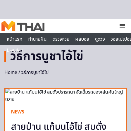
Skip to content
menu
หน้าแรก
ทำนายฝัน
ตรวจหวย
ผลบอล
ดูดวง
วอลเปเปอร
ไลฟ์สไตล์
วิธีการบูชาไอ้ไข่
Home
/ วิธีการบูชาไอ้ไข่
NEWS
สายป่าน แก้บนไอ้ไข่ สมดั่ง