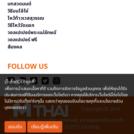
บทสวดมนต์
วิธีบนไอ้ไข่
ไหว้ท้าวเวสสุวรรณ
วิธีไหว้วัดแขก
วอลเปเปอร์พระแม่ลักษมี
วอลเปเปอร์ ฟรี
สีมงคล
FOLLOW US
เว็บไซต์นี้ใช้คุกกี้
เพื่อการนำเสนอเนื้อหาที่ดี รวมถึงการจัดการข้อมูลส่วนบุคคล เพื่อให้คุณได้รับ
ประสบการณ์ที่ดีบนบริการของเว็บไซต์เรา หากคุณใช้บริการเว็บไซต์นี้ต่อไปโดย
ไม่มีการปรับตั้งค่าใดๆนั้น แสดงว่าคุณยอมรับนโยบายคุกกี้และนโยบายส่วน
บุคคลของเรา
Copyright © 2016
MThai.com All rights reserved. หมายเลขทะเบียนการค้า
ยอมรับ
เรียนรู้เพิ่มเติม
อิเล็กทรอนิกส์ : 0127114707040