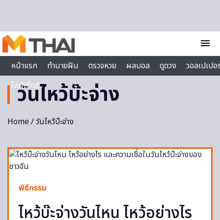
Skip to content
menu
หน้าแรก
ทำนายฝัน
ตรวจหวย
ผลบอล
ดูดวง
วอลเปเปอร
ไลฟ์สไตล์
วันไหว้บ๊ะจ่าง
Home
/ วันไหว้บ๊ะจ่าง
พิธีกรรม
ไหว้บ๊ะจ่างวันไหน ไหว้อย่างไร