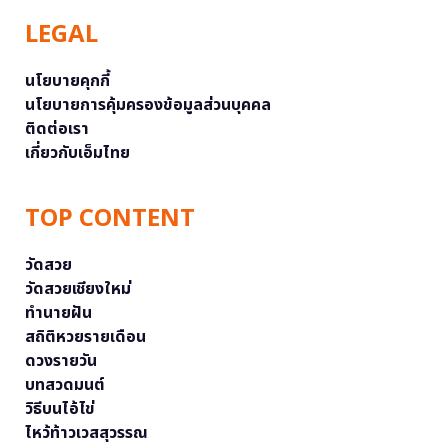
LEGAL
นโยบายคุกกี้
นโยบายการคุ้มครองข้อมูลส่วนบุคคล
ติดต่อเรา
เกี่ยวกับเอ็มไทย
TOP CONTENT
วัดสวย
วัดสวยเชียงใหม่
ทำนายฝัน
สถิติหวยรายเดือน
ดวงรายวัน
บทสวดมนต์
วิธีบนไอ้ไข่
ไหว้ท้าวเวสสุวรรณ