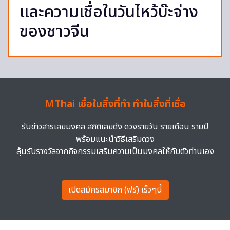
และความเชื่อในวันไหว้บ๊ะจ่าง
ของชาวจีน
MThai เชื่อในสิ่งที่ทำ ทำในสิ่งที่เชื่อ
รับข่าวสารเลขมงคล สถิติเลขดัง ดวงรายวัน รายเดือน รายปี
พร้อมแนะนำวิธีเสริมดวง
ลุ้นรับรางวัลจากกิจกรรมเสริมความเป็นมงคลให้กับตัวท่านเอง
เปิดสมัครสมาชิก (ฟรี) เร็วๆนี้