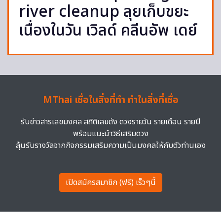
river cleanup ลุยเก็บขยะ
เนื่องในวัน เวิลด์ คลีนอัพ เดย์
MThai เชื่อในสิ่งที่ทำ ทำในสิ่งที่เชื่อ
รับข่าวสารเลขมงคล สถิติเลขดัง ดวงรายวัน รายเดือน รายปี
พร้อมแนะนำวิธีเสริมดวง
ลุ้นรับรางวัลจากกิจกรรมเสริมความเป็นมงคลให้กับตัวท่านเอง
เปิดสมัครสมาชิก (ฟรี) เร็วๆนี้