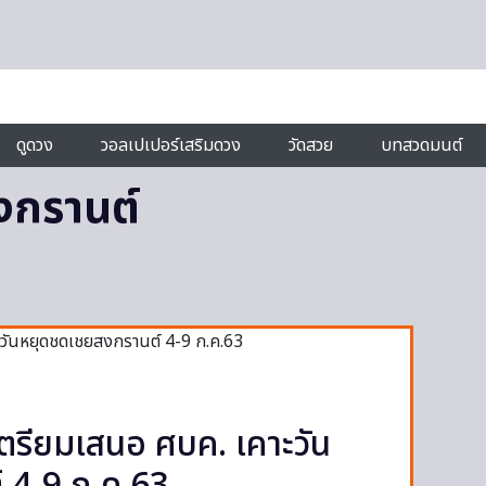
ดูดวง
วอลเปเปอร์เสริมดวง
วัดสวย
บทสวดมนต์
งกรานต์
รียมเสนอ ศบค. เคาะวัน