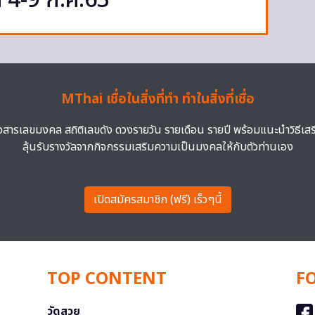
 4-9 ก.ค.63
MThai เชื่อในสิ่งที่ทำ ทำในสิ่งที่เชื่อ
าวสารเลขมงคล สถิติเลขดัง ดวงรายวัน รายเดือน รายปี พร้อมแนะนำวิธีเส
ลุ้นรับรางวัลจากกิจกรรมเสริมความเป็นมงคลให้กับตัวท่านเอง
เปิดสมัครสมาชิก (ฟรี) เร็วๆนี้
TOP CONTENT
F
วัดสวย