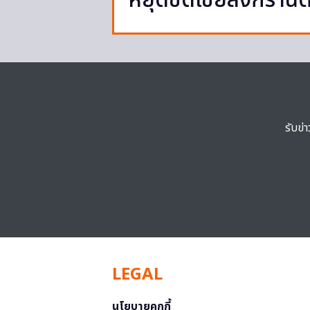
หยุดชดเชยสงกรานต์
รับข่
LEGAL
นโยบายคุกกี้