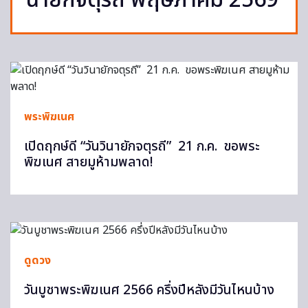
นายักจตุรถี พฤษภาคม 2569
พระพิฆเนศ
เปิดฤกษ์ดี “วันวินายักจตุรถี” 21 ก.ค. ขอพระ
พิฆเนศ สายมูห้ามพลาด!
ดูดวง
วันบูชาพระพิฆเนศ 2566 ครึ่งปีหลังมีวันไหนบ้าง