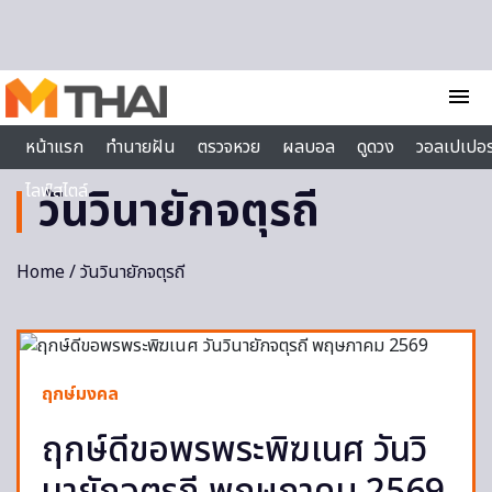
Skip to content
menu
หน้าแรก
ทำนายฝัน
ตรวจหวย
ผลบอล
ดูดวง
วอลเปเปอร
ไลฟ์สไตล์
วันวินายักจตุรถี
Home
/ วันวินายักจตุรถี
ฤกษ์มงคล
ฤกษ์ดีขอพรพระพิฆเนศ วันวิ