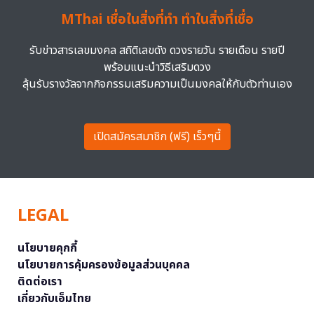
MThai เชื่อในสิ่งที่ทำ ทำในสิ่งที่เชื่อ
รับข่าวสารเลขมงคล สถิติเลขดัง ดวงรายวัน รายเดือน รายปี
พร้อมแนะนำวิธีเสริมดวง
ลุ้นรับรางวัลจากกิจกรรมเสริมความเป็นมงคลให้กับตัวท่านเอง
เปิดสมัครสมาชิก (ฟรี) เร็วๆนี้
LEGAL
นโยบายคุกกี้
นโยบายการคุ้มครองข้อมูลส่วนบุคคล
ติดต่อเรา
เกี่ยวกับเอ็มไทย