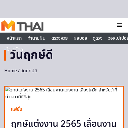
Skip to content
menu
หน้าแรก
ทำนายฝัน
ตรวจหวย
ผลบอล
ดูดวง
วอลเปเปอร
ไลฟ์สไตล์
วันฤกษ์ดี
Home
/ วันฤกษ์ดี
แฟชั่น
ฤกษ์แต่งงาน 2565 เลื่อนงาน