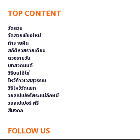
TOP CONTENT
วัดสวย
วัดสวยเชียงใหม่
ทำนายฝัน
สถิติหวยรายเดือน
ดวงรายวัน
บทสวดมนต์
วิธีบนไอ้ไข่
ไหว้ท้าวเวสสุวรรณ
วิธีไหว้วัดแขก
วอลเปเปอร์พระแม่ลักษมี
วอลเปเปอร์ ฟรี
สีมงคล
FOLLOW US