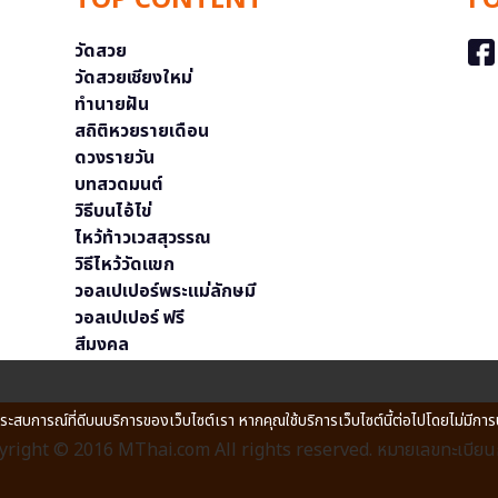
TOP CONTENT
F
วัดสวย
วัดสวยเชียงใหม่
ทำนายฝัน
สถิติหวยรายเดือน
ดวงรายวัน
บทสวดมนต์
วิธีบนไอ้ไข่
ไหว้ท้าวเวสสุวรรณ
วิธีไหว้วัดแขก
วอลเปเปอร์พระแม่ลักษมี
วอลเปเปอร์ ฟรี
สีมงคล
ประสบการณ์ที่ดีบนบริการของเว็บไซต์เรา หากคุณใช้บริการเว็บไซต์นี้ต่อไปโดยไม่มีการ
right © 2016 MThai.com All rights reserved. หมายเลขทะเบียนก