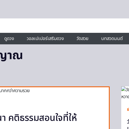
ดูดวง
วอลเปเปอร์เสริมดวง
วัดสวย
บทสวดมนต์
ิญาณ
นา คติธรรมสอนใจที่ให้