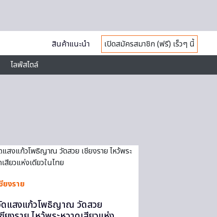
สินค้าแนะนำ
เปิดสมัครสมาชิก (ฟรี) เร็วๆ นี้
ไลฟ์สไตล์
เชียงราย
วัดแสงแก้วโพธิญาณ วัดสวย
เชียงราย ไหว้พระหวาดเสียวแห่ง