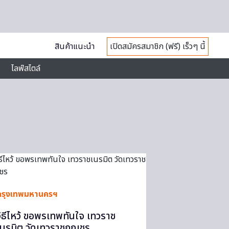
สินค้าแนะนำ
เปิดสมัครสมาชิก (ฟรี) เร็วๆ นี้
ไลฟ์สไตล์
กรุงเทพมหานครฯ
วิธีไหว้ ขอพรเทพทันใจ เทวราช
เนรมิต วัดเทวราชกุญชร