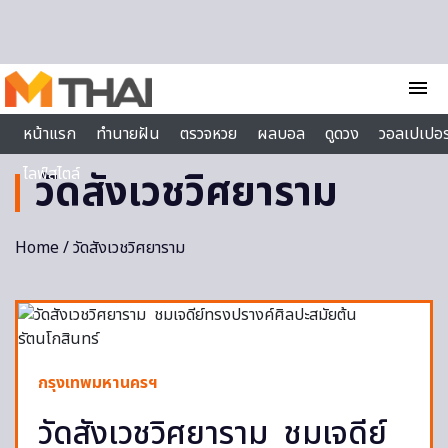
Skip to content
menu
หน้าแรก
ทำนายฝัน
ตรวจหวย
ผลบอล
ดูดวง
วอลเปเปอร
ไลฟ์สไตล์
วัดสังเวชวิศยาราม
Home
/ วัดสังเวชวิศยาราม
กรุงเทพมหานครฯ
วัดสังเวชวิศยาราม ชมเจดีย์