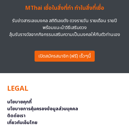
MThai เชื่อในสิ่งที่ทำ ทำในสิ่งที่เชื่อ
รับข่าวสารเลขมงคล สถิติเลขดัง ดวงรายวัน รายเดือน รายปี
พร้อมแนะนำวิธีเสริมดวง
ลุ้นรับรางวัลจากกิจกรรมเสริมความเป็นมงคลให้กับตัวท่านเอง
เปิดสมัครสมาชิก (ฟรี) เร็วๆนี้
LEGAL
นโยบายคุกกี้
นโยบายการคุ้มครองข้อมูลส่วนบุคคล
ติดต่อเรา
เกี่ยวกับเอ็มไทย