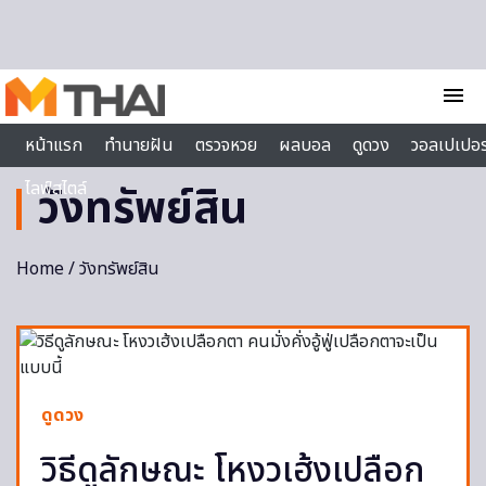
Skip to content
menu
หน้าแรก
ทำนายฝัน
ตรวจหวย
ผลบอล
ดูดวง
วอลเปเปอร
ไลฟ์สไตล์
วังทรัพย์สิน
Home
/ วังทรัพย์สิน
ดูดวง
วิธีดูลักษณะ โหงวเฮ้งเปลือก