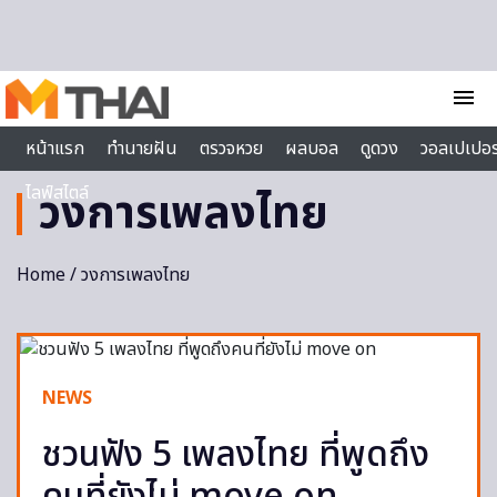
Skip to content
menu
หน้าแรก
ทำนายฝัน
ตรวจหวย
ผลบอล
ดูดวง
วอลเปเปอร
ไลฟ์สไตล์
วงการเพลงไทย
Home
/ วงการเพลงไทย
NEWS
ชวนฟัง 5 เพลงไทย ที่พูดถึง