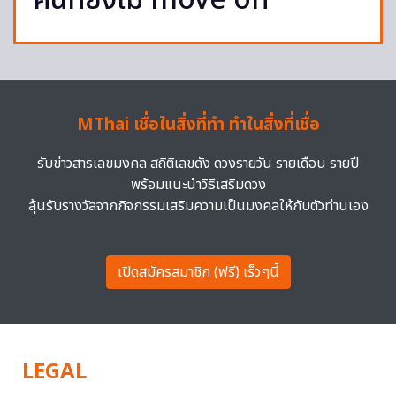
คนที่ยังไม่ move on
MThai เชื่อในสิ่งที่ทำ ทำในสิ่งที่เชื่อ
รับข่าวสารเลขมงคล สถิติเลขดัง ดวงรายวัน รายเดือน รายปี
พร้อมแนะนำวิธีเสริมดวง
ลุ้นรับรางวัลจากกิจกรรมเสริมความเป็นมงคลให้กับตัวท่านเอง
เปิดสมัครสมาชิก (ฟรี) เร็วๆนี้
LEGAL