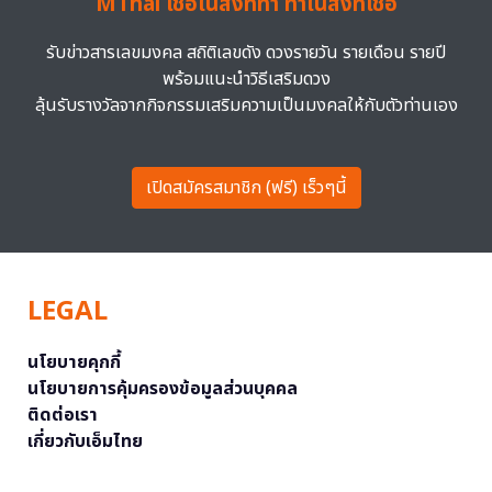
MThai เชื่อในสิ่งที่ทำ ทำในสิ่งที่เชื่อ
รับข่าวสารเลขมงคล สถิติเลขดัง ดวงรายวัน รายเดือน รายปี
พร้อมแนะนำวิธีเสริมดวง
ลุ้นรับรางวัลจากกิจกรรมเสริมความเป็นมงคลให้กับตัวท่านเอง
เปิดสมัครสมาชิก (ฟรี) เร็วๆนี้
LEGAL
นโยบายคุกกี้
นโยบายการคุ้มครองข้อมูลส่วนบุคคล
ติดต่อเรา
เกี่ยวกับเอ็มไทย