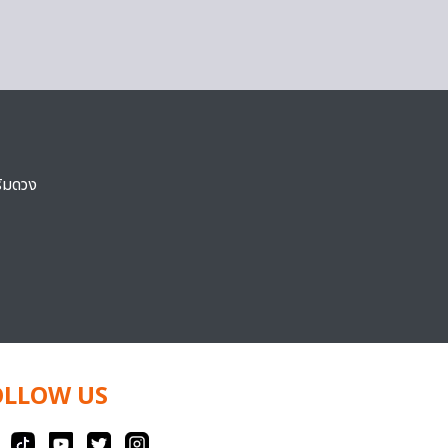
ริมดวง
OLLOW US