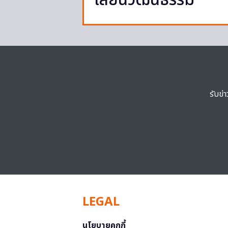
เลียนวัฒนธรรม
รับข่
LEGAL
นโยบายคุกกี้