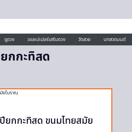
ดูดวง
วอลเปเปอร์เสริมดวง
วัดสวย
บทสวดมนต์
ปียกกะทิสด
กเปียกกะทิสด ขนมไทยสมัย