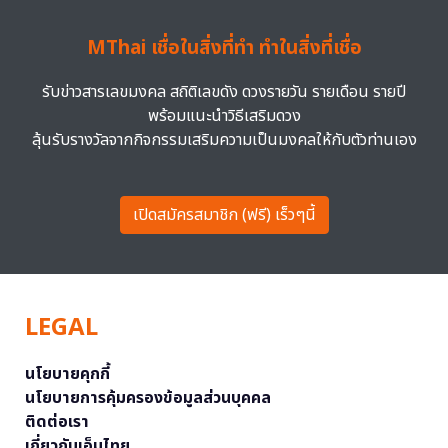
MThai เชื่อในสิ่งที่ทำ ทำในสิ่งที่เชื่อ
รับข่าวสารเลขมงคล สถิติเลขดัง ดวงรายวัน รายเดือน รายปี
พร้อมแนะนำวิธีเสริมดวง
ลุ้นรับรางวัลจากกิจกรรมเสริมความเป็นมงคลให้กับตัวท่านเอง
เปิดสมัครสมาชิก (ฟรี) เร็วๆนี้
LEGAL
นโยบายคุกกี้
นโยบายการคุ้มครองข้อมูลส่วนบุคคล
ติดต่อเรา
เกี่ยวกับเอ็มไทย