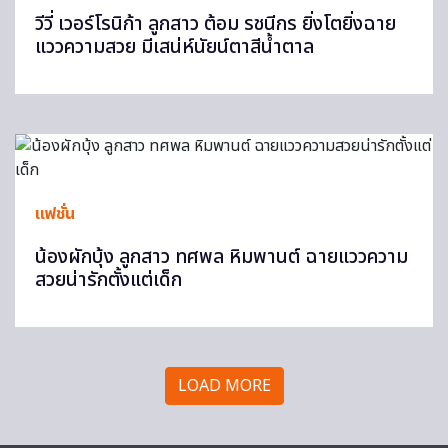
วีวี่ เวอร์โรนิก้า ลูกสาว ต้อม รชนีกร ยิ่งโตยิ่งฉาย
แววความสวย มีเสน่ห์นัยน์ตาสีน้ำตาล
แฟชั่น
น้องผักบุ้ง ลูกสาว ทศพล หิมพานต์ ฉายแววความ
สวยน่ารักตั้งแต่เด็ก
LOAD MORE