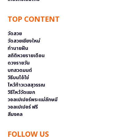
TOP CONTENT
วัดสวย
วัดสวยเชียงใหม่
ทำนายฝัน
สถิติหวยรายเดือน
ดวงรายวัน
บทสวดมนต์
วิธีบนไอ้ไข่
ไหว้ท้าวเวสสุวรรณ
วิธีไหว้วัดแขก
วอลเปเปอร์พระแม่ลักษมี
วอลเปเปอร์ ฟรี
สีมงคล
FOLLOW US