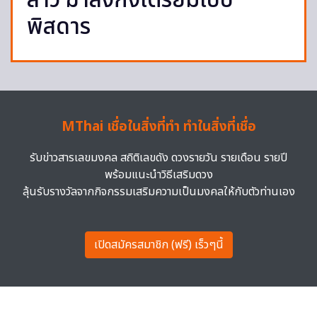
ลาว ฆ่าลิงกังเตรียมเปิบ
พิสดาร
MThai เชื่อในสิ่งที่ทำ ทำในสิ่งที่เชื่อ
รับข่าวสารเลขมงคล สถิติเลขดัง ดวงรายวัน รายเดือน รายปี
พร้อมแนะนำวิธีเสริมดวง
ลุ้นรับรางวัลจากกิจกรรมเสริมความเป็นมงคลให้กับตัวท่านเอง
เปิดสมัครสมาชิก (ฟรี) เร็วๆนี้