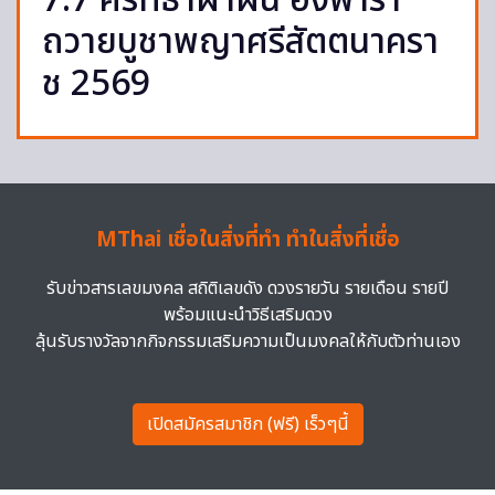
7.7 ศรัทธาฝ่าฝน อิงฟ้ารำ
ถวายบูชาพญาศรีสัตตนาครา
ช 2569
MThai เชื่อในสิ่งที่ทำ ทำในสิ่งที่เชื่อ
รับข่าวสารเลขมงคล สถิติเลขดัง ดวงรายวัน รายเดือน รายปี
พร้อมแนะนำวิธีเสริมดวง
ลุ้นรับรางวัลจากกิจกรรมเสริมความเป็นมงคลให้กับตัวท่านเอง
เปิดสมัครสมาชิก (ฟรี) เร็วๆนี้