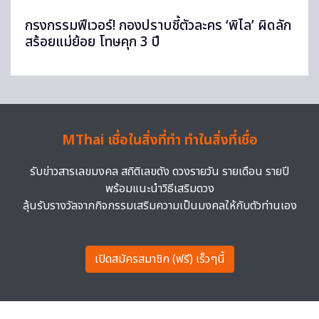
กรงกรรมฟีเวอร์! กองปราบชี้ตัวละคร ‘พิไล’ ผิดลัก
สร้อยแม่ย้อย โทษคุก 3 ปี
MThai เชื่อในสิ่งที่ทำ ทำในสิ่งที่เชื่อ
รับข่าวสารเลขมงคล สถิติเลขดัง ดวงรายวัน รายเดือน รายปี
พร้อมแนะนำวิธีเสริมดวง
ลุ้นรับรางวัลจากกิจกรรมเสริมความเป็นมงคลให้กับตัวท่านเอง
เปิดสมัครสมาชิก (ฟรี) เร็วๆนี้