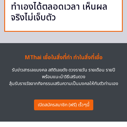
ทำเองได้ตลอดเวลา เห็นผล
จริงไม่เจ็บตัว
MThai เชื่อในสิ่งที่ทำ ทำในสิ่งที่เชื่อ
รับข่าวสารเลขมงคล สถิติเลขดัง ดวงรายวัน รายเดือน รายปี
พร้อมแนะนำวิธีเสริมดวง
ลุ้นรับรางวัลจากกิจกรรมเสริมความเป็นมงคลให้กับตัวท่านเอง
เปิดสมัครสมาชิก (ฟรี) เร็วๆนี้