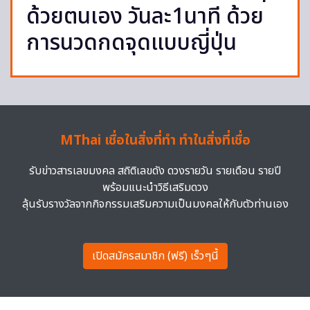
ด้วยตนเอง วันละ1นาที ด้วย
การนวดกดจุดแบบญี่ปุ่น
MThai เชื่อในสิ่งที่ทำ ทำในสิ่งที่เชื่อ
รับข่าวสารเลขมงคล สถิติเลขดัง ดวงรายวัน รายเดือน รายปี
พร้อมแนะนำวิธีเสริมดวง
ลุ้นรับรางวัลจากกิจกรรมเสริมความเป็นมงคลให้กับตัวท่านเอง
เปิดสมัครสมาชิก (ฟรี) เร็วๆนี้