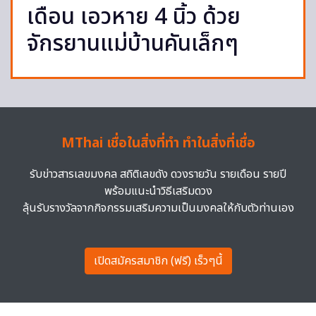
เดือน เอวหาย 4 นิ้ว ด้วย
จักรยานแม่บ้านคันเล็กๆ
MThai เชื่อในสิ่งที่ทำ ทำในสิ่งที่เชื่อ
รับข่าวสารเลขมงคล สถิติเลขดัง ดวงรายวัน รายเดือน รายปี
พร้อมแนะนำวิธีเสริมดวง
ลุ้นรับรางวัลจากกิจกรรมเสริมความเป็นมงคลให้กับตัวท่านเอง
เปิดสมัครสมาชิก (ฟรี) เร็วๆนี้