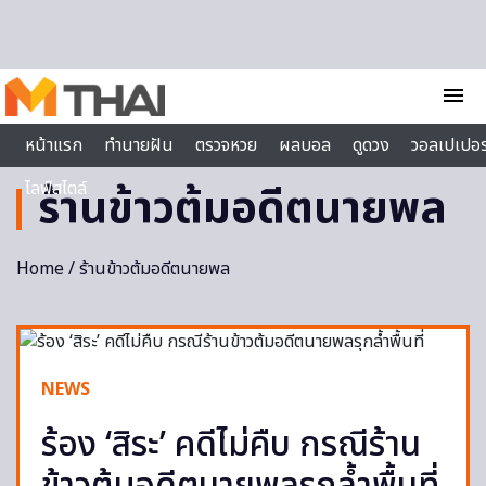
Skip to content
menu
หน้าแรก
ทำนายฝัน
ตรวจหวย
ผลบอล
ดูดวง
วอลเปเปอร
ไลฟ์สไตล์
ร้านข้าวต้มอดีตนายพล
Home
/ ร้านข้าวต้มอดีตนายพล
NEWS
ร้อง ‘สิระ’ คดีไม่คืบ กรณีร้าน