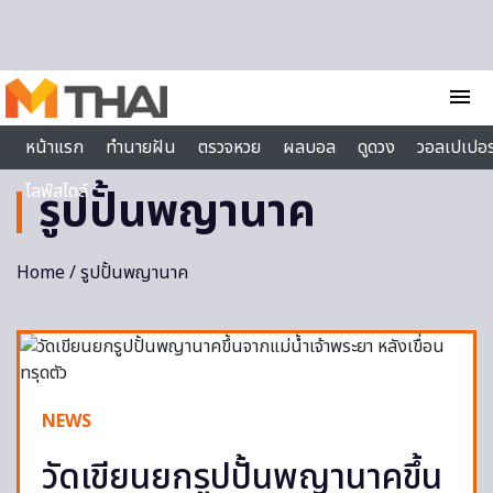
Skip to content
menu
หน้าแรก
ทำนายฝัน
ตรวจหวย
ผลบอล
ดูดวง
วอลเปเปอร
ไลฟ์สไตล์
รูปปั้นพญานาค
Home
/ รูปปั้นพญานาค
NEWS
วัดเขียนยกรูปปั้นพญานาคขึ้น