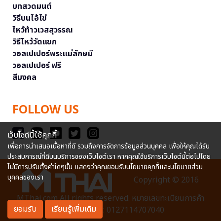
บทสวดมนต์
วิธีบนไอ้ไข่
ไหว้ท้าวเวสสุวรรณ
วิธีไหว้วัดแขก
วอลเปเปอร์พระแม่ลักษมี
วอลเปเปอร์ ฟรี
สีมงคล
FOLLOW US
เว็บไซต์นี้ใช้คุกกี้
เพื่อการนำเสนอเนื้อหาที่ดี รวมถึงการจัดการข้อมูลส่วนบุคคล เพื่อให้คุณได้รับ
ประสบการณ์ที่ดีบนบริการของเว็บไซต์เรา หากคุณใช้บริการเว็บไซต์นี้ต่อไปโดย
ไม่มีการปรับตั้งค่าใดๆนั้น แสดงว่าคุณยอมรับนโยบายคุกกี้และนโยบายส่วน
บุคคลของเรา
Copyright © 2016
MThai.com All rights reserved. หมายเลขทะเบียนการค้า
ยอมรับ
เรียนรู้เพิ่มเติม
อิเล็กทรอนิกส์ : 0127114707040