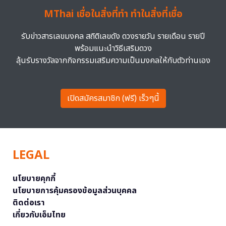
MThai เชื่อในสิ่งที่ทำ ทำในสิ่งที่เชื่อ
รับข่าวสารเลขมงคล สถิติเลขดัง ดวงรายวัน รายเดือน รายปี
พร้อมแนะนำวิธีเสริมดวง
ลุ้นรับรางวัลจากกิจกรรมเสริมความเป็นมงคลให้กับตัวท่านเอง
เปิดสมัครสมาชิก (ฟรี) เร็วๆนี้
LEGAL
นโยบายคุกกี้
นโยบายการคุ้มครองข้อมูลส่วนบุคคล
ติดต่อเรา
เกี่ยวกับเอ็มไทย