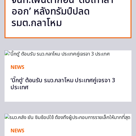
จนท.เพนตากอน ‘ตบเท้าลา
ออก’ หลังทรัมป์ปลด
รมต.กลาโหม
NEWS
‘บิ๊กตู่’ ต้อนรับ รมว.กลาโหม ประเทศคู่เจรจา 3
ประเทศ
NEWS