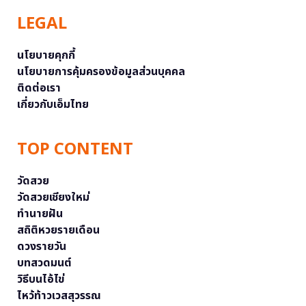
LEGAL
นโยบายคุกกี้
นโยบายการคุ้มครองข้อมูลส่วนบุคคล
ติดต่อเรา
เกี่ยวกับเอ็มไทย
TOP CONTENT
วัดสวย
วัดสวยเชียงใหม่
ทำนายฝัน
สถิติหวยรายเดือน
ดวงรายวัน
บทสวดมนต์
วิธีบนไอ้ไข่
ไหว้ท้าวเวสสุวรรณ