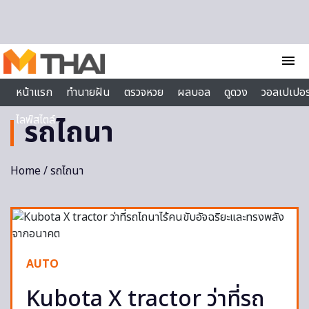
Skip to content
menu
หน้าแรก
ทำนายฝัน
ตรวจหวย
ผลบอล
ดูดวง
วอลเปเปอร
ไลฟ์สไตล์
รถไถนา
Home
/ รถไถนา
AUTO
Kubota X tractor ว่าที่รถ