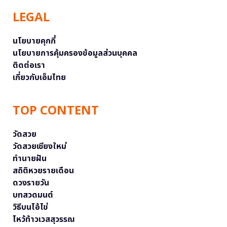
LEGAL
นโยบายคุกกี้
นโยบายการคุ้มครองข้อมูลส่วนบุคคล
ติดต่อเรา
เกี่ยวกับเอ็มไทย
TOP CONTENT
วัดสวย
วัดสวยเชียงใหม่
ทำนายฝัน
สถิติหวยรายเดือน
ดวงรายวัน
บทสวดมนต์
วิธีบนไอ้ไข่
ไหว้ท้าวเวสสุวรรณ