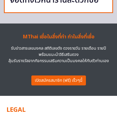
จอดทิ้งไว้หน้าร้านสะดวกซื้อ
MThai เชื่อในสิ่งที่ทำ ทำในสิ่งที่เชื่อ
รับข่าวสารเลขมงคล สถิติเลขดัง ดวงรายวัน รายเดือน รายปี
พร้อมแนะนำวิธีเสริมดวง
ลุ้นรับรางวัลจากกิจกรรมเสริมความเป็นมงคลให้กับตัวท่านเอง
เปิดสมัครสมาชิก (ฟรี) เร็วๆนี้
LEGAL