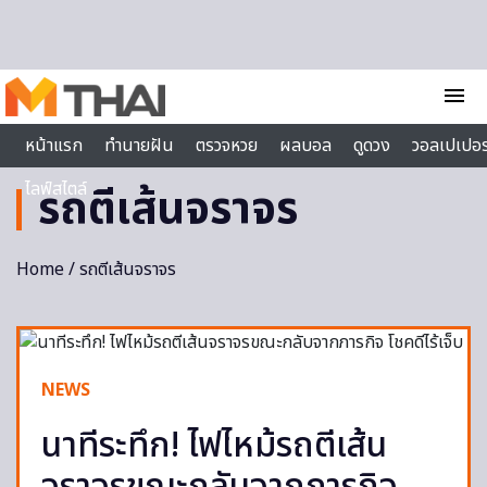
Skip to content
menu
หน้าแรก
ทำนายฝัน
ตรวจหวย
ผลบอล
ดูดวง
วอลเปเปอร
ไลฟ์สไตล์
รถตีเส้นจราจร
Home
/ รถตีเส้นจราจร
NEWS
นาทีระทึก! ไฟไหม้รถตีเส้น