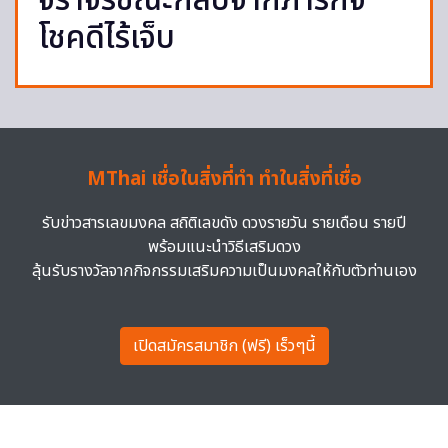
จราจรขณะกลับจากภารกิจ
โชคดีไร้เจ็บ
MThai เชื่อในสิ่งที่ทำ ทำในสิ่งที่เชื่อ
รับข่าวสารเลขมงคล สถิติเลขดัง ดวงรายวัน รายเดือน รายปี
พร้อมแนะนำวิธีเสริมดวง
ลุ้นรับรางวัลจากกิจกรรมเสริมความเป็นมงคลให้กับตัวท่านเอง
เปิดสมัครสมาชิก (ฟรี) เร็วๆนี้