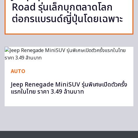
Road รุ่นเล็กบุกตลาดโลก
ต่อกรแบรนด์ญี่ปุ่นโดยเฉพาะ
AUTO
Jeep Renegade MiniSUV รุ่นพิเศษเปิดตัวครั้ง
แรกในไทย ราคา 3.49 ล้านบาท