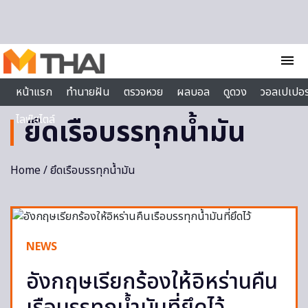
Skip to content
menu
หน้าแรก
ทำนายฝัน
ตรวจหวย
ผลบอล
ดูดวง
วอลเปเปอร
ไลฟ์สไตล์
ยึดเรือบรรทุกน้ำมัน
Home
/ ยึดเรือบรรทุกน้ำมัน
NEWS
อังกฤษเรียกร้องให้อิหร่านคืน