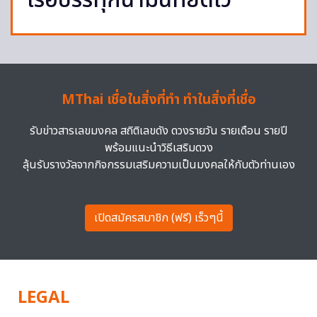
เรือบรรทุกน้ำมันที่ยึดไว้
MThai เชื่อในสิ่งที่ทำ ทำในสิ่งที่เชื่อ
รับข่าวสารเลขมงคล สถิติเลขดัง ดวงรายวัน รายเดือน รายปี
พร้อมแนะนำวิธีเสริมดวง
ลุ้นรับรางวัลจากกิจกรรมเสริมความเป็นมงคลให้กับตัวท่านเอง
เปิดสมัครสมาชิก (ฟรี) เร็วๆนี้
LEGAL