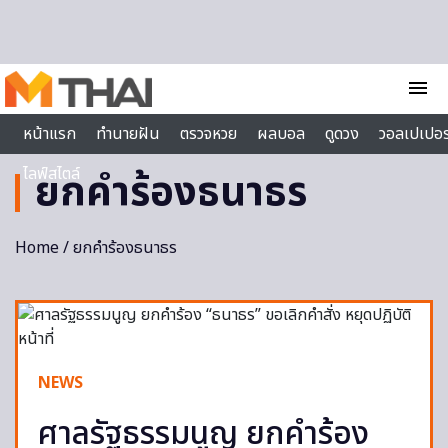
Skip to content
menu
หน้าแรก
ทำนายฝัน
ตรวจหวย
ผลบอล
ดูดวง
วอลเปเปอร
ไลฟ์สไตล์
ยกคำร้องธนาธร
Home
/ ยกคำร้องธนาธร
NEWS
ศาลรัฐธรรมนูญ ยกคำร้อง