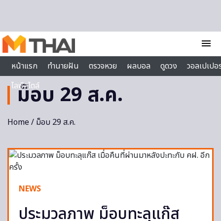
Skip to content
menu
หน้าแรก
ทำนายฝัน
ตรวจหวย
ผลบอล
ดูดวง
วอลเปเปอร
ไลฟ์สไตล์
ม็อบ 29 ส.ค.
Home
/ ม็อบ 29 ส.ค.
NEWS
ประมวลภาพ ม็อบทะลุแก๊ส