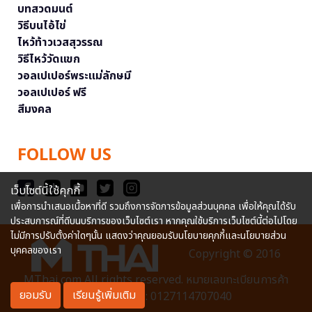
บทสวดมนต์
วิธีบนไอ้ไข่
ไหว้ท้าวเวสสุวรรณ
วิธีไหว้วัดแขก
วอลเปเปอร์พระแม่ลักษมี
วอลเปเปอร์ ฟรี
สีมงคล
FOLLOW US
เว็บไซต์นี้ใช้คุกกี้
เพื่อการนำเสนอเนื้อหาที่ดี รวมถึงการจัดการข้อมูลส่วนบุคคล เพื่อให้คุณได้รับ
ประสบการณ์ที่ดีบนบริการของเว็บไซต์เรา หากคุณใช้บริการเว็บไซต์นี้ต่อไปโดย
ไม่มีการปรับตั้งค่าใดๆนั้น แสดงว่าคุณยอมรับนโยบายคุกกี้และนโยบายส่วน
บุคคลของเรา
Copyright © 2016
MThai.com All rights reserved. หมายเลขทะเบียนการค้า
ยอมรับ
เรียนรู้เพิ่มเติม
อิเล็กทรอนิกส์ : 0127114707040