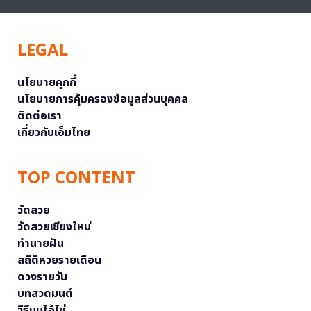
LEGAL
นโยบายคุกกี้
นโยบายการคุ้มครองข้อมูลส่วนบุคคล
ติดต่อเรา
เกี่ยวกับเอ็มไทย
TOP CONTENT
วัดสวย
วัดสวยเชียงใหม่
ทำนายฝัน
สถิติหวยรายเดือน
ดวงรายวัน
บทสวดมนต์
วิธีบนไอ้ไข่