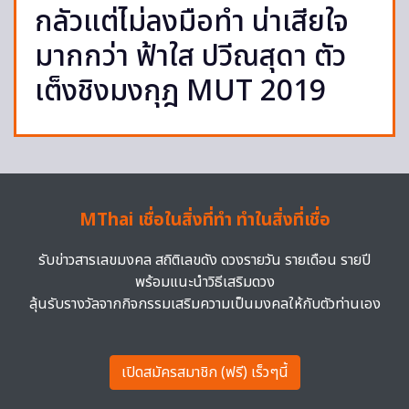
กลัวแต่ไม่ลงมือทำ น่าเสียใจ
มากกว่า ฟ้าใส ปวีณสุดา ตัว
เต็งชิงมงกุฎ MUT 2019
MThai เชื่อในสิ่งที่ทำ ทำในสิ่งที่เชื่อ
รับข่าวสารเลขมงคล สถิติเลขดัง ดวงรายวัน รายเดือน รายปี
พร้อมแนะนำวิธีเสริมดวง
ลุ้นรับรางวัลจากกิจกรรมเสริมความเป็นมงคลให้กับตัวท่านเอง
เปิดสมัครสมาชิก (ฟรี) เร็วๆนี้