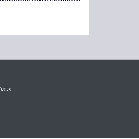
ริมดวง