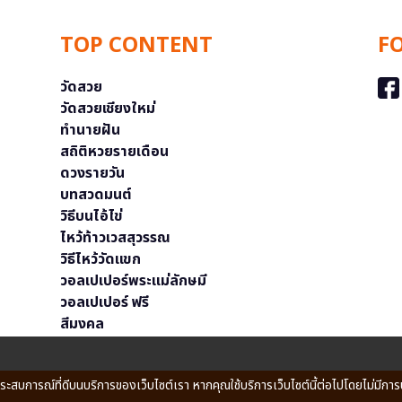
TOP CONTENT
F
วัดสวย
วัดสวยเชียงใหม่
ทำนายฝัน
สถิติหวยรายเดือน
ดวงรายวัน
บทสวดมนต์
วิธีบนไอ้ไข่
ไหว้ท้าวเวสสุวรรณ
วิธีไหว้วัดแขก
วอลเปเปอร์พระแม่ลักษมี
วอลเปเปอร์ ฟรี
สีมงคล
ประสบการณ์ที่ดีบนบริการของเว็บไซต์เรา หากคุณใช้บริการเว็บไซต์นี้ต่อไปโดยไม่มีการ