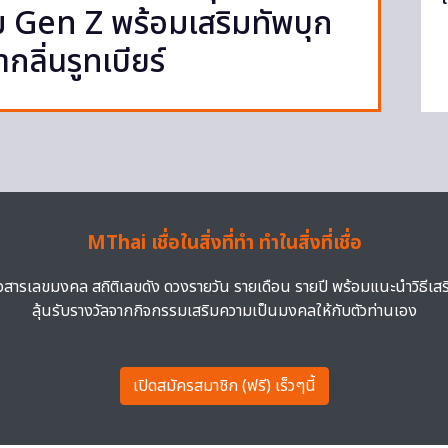
 Gen Z พร้อมเสริมทัพบุก
กลิ่นรูทเบียร์
MThai เชื่อในสิ่งที่ทำ ทำในสิ่งที่เชื่อ
าวสารเลขมงคล สถิติเลขดัง ดวงรายวัน รายเดือน รายปี พร้อมแนะนำวิธีเส
ลุ้นรับรางวัลจากกิจกรรมเสริมความเป็นมงคลให้กับตัวท่านเอง
เปิดสมัครสมาชิก (ฟรี) เร็วๆนี้