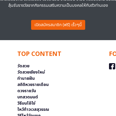
ลุ้นรับรางวัลจากกิจกรรมเสริมความเป็นมงคลให้กับตัวท่านเอง
เปิดสมัครสมาชิก (ฟรี) เร็วๆนี้
TOP CONTENT
F
วัดสวย
วัดสวยเชียงใหม่
ทำนายฝัน
สถิติหวยรายเดือน
ดวงรายวัน
บทสวดมนต์
วิธีบนไอ้ไข่
ไหว้ท้าวเวสสุวรรณ
วิธีไหว้วัดแขก