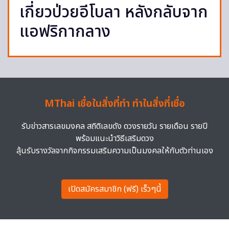
เกี่ยวป่วยอีโบลา หลังกลับจาก
แอฟริกากลาง
MThai เชื่อในสิ่งที่ทำ ทำในสิ่งที่เชื่อ
รับข่าวสารเลขมงคล สถิติเลขดัง ดวงรายวัน รายเดือน รายปี
พร้อมแนะนำวิธีเสริมดวง
ลุ้นรับรางวัลจากกิจกรรมเสริมความเป็นมงคลให้กับตัวท่านเอง
เปิดสมัครสมาชิก (ฟรี) เร็วๆนี้