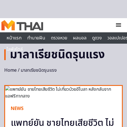
Skip to content
menu
หน้าแรก
ทำนายฝัน
ตรวจหวย
ผลบอล
ดูดวง
วอลเปเปอร
ไลฟ์สไตล์
มาลาเรียชนิดรุนแรง
Home
/ มาลาเรียชนิดรุนแรง
NEWS
แพทย์ยัน ชายไทยเสียชีวิต ไม่