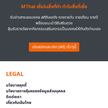
MThai เชื่อในสิ่งที่ทำ ทำในสิ่งที่เชื่อ
รับข่าวสารเลขมงคล สถิติเลขดัง ดวงรายวัน รายเดือน รายปี
พร้อมแนะนำวิธีเสริมดวง
ลุ้นรับรางวัลจากกิจกรรมเสริมความเป็นมงคลให้กับตัวท่านเอง
เปิดสมัครสมาชิก (ฟรี) เร็วๆนี้
LEGAL
นโยบายคุกกี้
นโยบายการคุ้มครองข้อมูลส่วนบุคคล
ติดต่อเรา
เกี่ยวกับเอ็มไทย